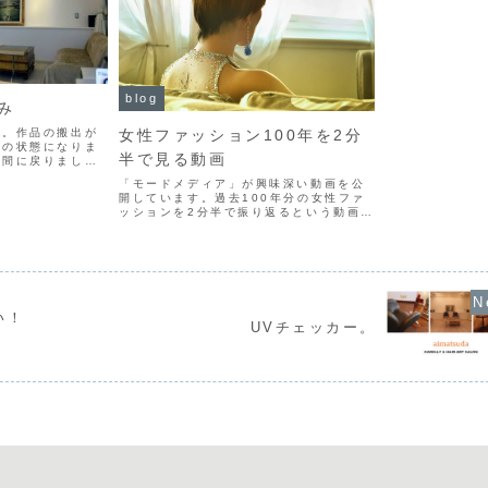
blog
み
女性ファッション100年を2分
了。作品の搬出が
元の状態になりま
半で見る動画
空間に戻りまし
からを予定してお
「モードメディア」が興味深い動画を公
開しています。過去100年分の女性ファ
ッションを2分半で振り返るという動画で
す。YouTubeで公開されています。こ
れは、「100 Years of Fashion in 2
Minutes | MODE...
い！
UVチェッカー。