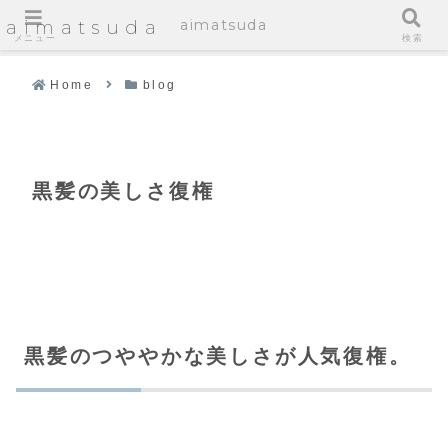
aimatsuda
aimatsuda
メニュー
検索
Home
blog
黒髪の美しさ復権
黒髪のつややかな美しさが人気復権。