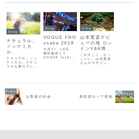
blog
blog
blog
VOGUE FNO
山本寛斎デビ
ナチュラル。
osaka 2018
ューの地 ロン
ノンケミカ
ドンV&A博物
今月17、18日、
ル。
梅田阪急にて
館で集大成シ
これすごく、かっ
VOGUE fashion
ナチュラル。ノン
ョー開催へ
こいい。山本寛斎
night outが開催
ケミカル。ナチュ
さんのデザイン
されました。９階
ラルな癖のグレー
は、本当にパッシ
イベント会場はDJ
カラー。ケミカル
ョンがきいてま
ブースや80年代の
無しでも上品で素
す。人間味自体が
ゲーム、フォトス
敵なスタイルに仕
パッションの塊み
ペースなどがあり
上がります。ナチ
たいな人ですか
イベント限定のア
ュラルな癖のグレ
ら、当然でしょう
イスクリームやシ
ーカラー。ケミカ
か。今回は、山本
ャンパンなども楽
ル無しでも上品で
寛斎さんの原点回
お客様の社会
美容室のヘア技術
しめ、クラブのよ
素敵なスタイルに
帰のショーになる
うな賑やか...
仕上がります。@
とか。山本寛斎に
salon.aimatsud
よる「Fashion
aがシェアした投
in Motio...
稿...