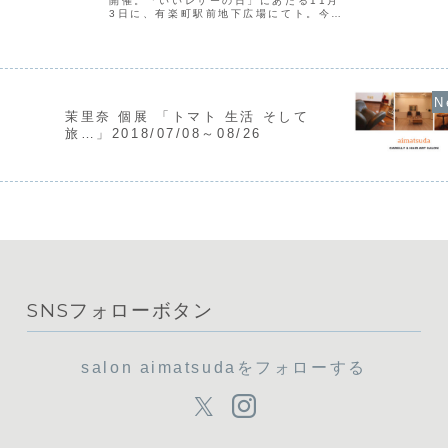
開催。「いいレザーの日」にあたる11月
め、その題名で次
3日に、有楽町駅前地下広場にてト。今回
トークショーで登場する「日本エコレザ
ー」は、「日本エコレザー基準(JES)」
に適合した特定の革材料のことだとか。
人にも地球にも優...
茉里奈 個展 「トマト 生活 そして
旅…」2018/07/08～08/26
SNSフォローボタン
salon aimatsudaをフォローする