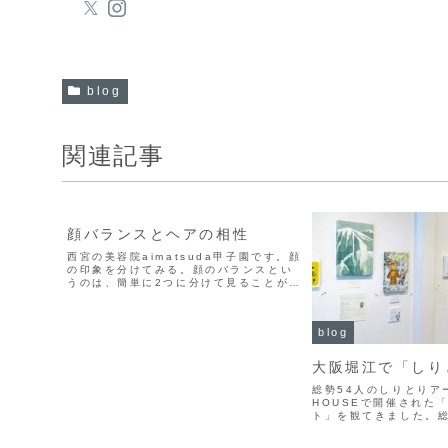
blog
関連記事
blog
顔バランスとヘアの相性
西宮の美容院aimatsuda甲子園です。顔
の印象を分けてみる。顔のバランスとい
うのは、簡単に2つに分けて見ることがで
きます。簡単に分けてみると、・大人っ
ぽい・子供っぽいの2つに分けることがで
きます。この2つは、ある意味まったく間
blog
逆の要素で...
大阪堀江で「しり
総勢54人のしりとりア
HOUSEで開催された
ト」を観てきました。総
んたちが、それぞれに
制作したたくさんの作