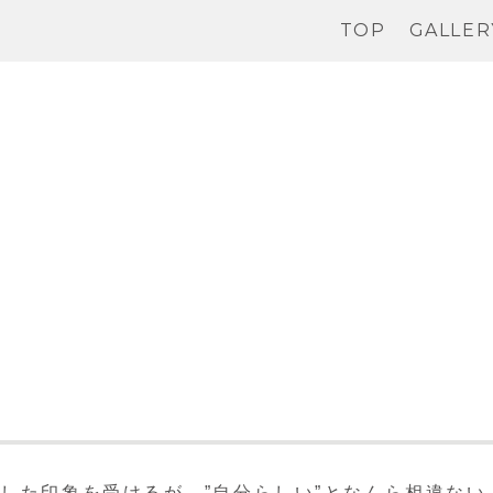
TOP
GALLER
化した印象を受けるが、”自分らしい”となんら相違ない