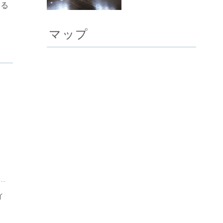
する
マップ
イ