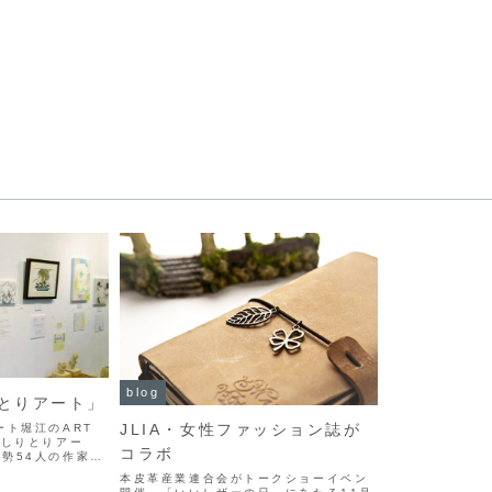
blog
とりアート」
JLIA・女性ファッション誌が
ート堀江のART
「しりとりアー
コラボ
勢54人の作家さ
与えられたお題で
本皮革産業連合会がトークショーイベン
品。しりとり形式