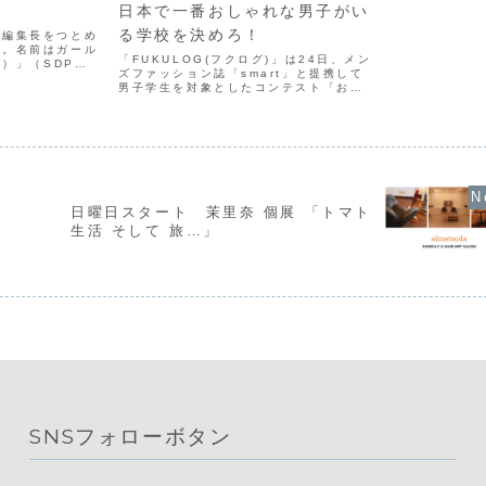
日本で一番おしゃれな男子がい
る学校を決めろ！
が編集長をつとめ
す。名前はガール
「FUKULOG(フクログ)」は24日、メン
ー）」（SDP
ズファッション誌「smart」と提携して
売予定。今は、才
男子学生を対象としたコンテスト「おし
レントさんが職種
ゃれ甲子園」を開始しました。
時代なんですね
FUKULOGというのは、ファッションの
ソーシャルサイトです。サイトの説明に
よると、FUKU...
日曜日スタート 茉里奈 個展 「トマト
生活 そして 旅…」
SNSフォローボタン