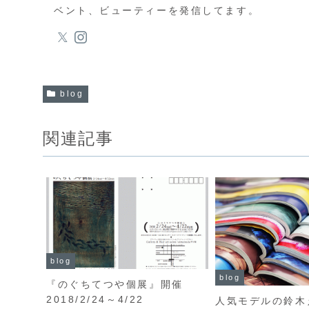
ベント、ビューティーを発信してます。
blog
関連記事
blog
blog
『のぐちてつや個展』開催
2018/2/24～4/22
人気モデルの鈴木