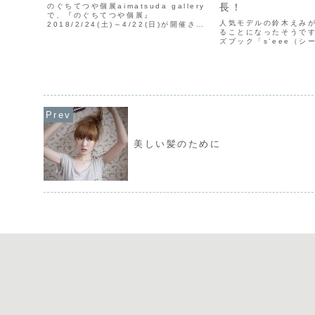
長！
のぐちてつや個展aimatsuda gallery
で、『のぐちてつや個展』
人気モデルの鈴木えみ
2018/2/24(土)～4/22(日)が開催され
ることになったそうで
ます。皆さま、ぜひ、お越しください。
ズブック「s’eee（シ
一般公開日一般公開日は、期間中の土日
刊）。10月23日に発
11:00～17:00。観覧者さまの駐輪場...
能あるモデルさんやタ
をこえて、大活躍する
ぇ。「s’eee」とは...
美しい髪のために