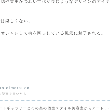
ン誌や実用かつ若い世代が羨むようなデザインのアイ
では楽しくない。
がオシャレして街を闊歩している風景に魅了される。
on aimatsuda
の記事を書いた人
ートギャラリーとその奥の個室スタイル美容室からアート、