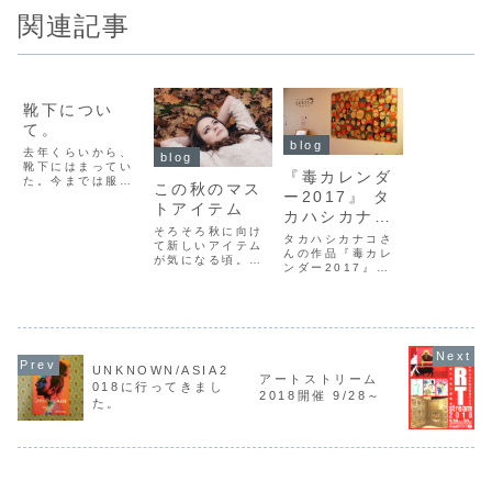
関連記事
blog
靴下につい
て。
blog
去年くらいから、
blog
靴下にはまってい
『毒カレンダ
た。今までは服を
この秋のマス
ー2017』 タ
引き立たせるため
トアイテム
の存在でしかなか
カハシカナコ
った靴下。色だけ
そろそろ秋に向け
作品
には拘っていたけ
タカハシカナコさ
て新しいアイテム
ど足元が主張する
んの作品『毒カレ
が気になる頃。秋
ような柄なんかは
ンダー2017』で
冬なのに今季はチ
ほとんど取り入れ
す。かわいいで
ュールのアイテム
ていなかった。お
す。今年は、どん
が各雑誌のスタイ
洒落は足元か
な毒かなぁ。楽し
リングで取り上げ
ら・・・・なんて
みです。タカハシ
られている。一枚
いうけど、足もと
カナコさんの作品
仕立てはもちろ
から服を選ぶのは
『毒カレンダー
ん、ショールやニ
なか...
2017』です。 か
UNKNOWN/ASIA2
ット、ブラウスに
アートストリーム
わいいです。
018に行ってきまし
ドッキングしたア
2018開催 9/28～
#art #gallery
イテムを見つけた
た。
#calendar #アー
ら絶対取り入れる
ト #芸術...
べき。重たい素材
×...