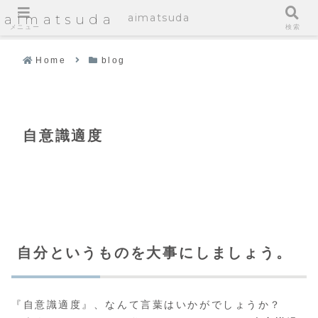
aimatsuda
aimatsuda
メニュー
検索
Home
blog
自意識適度
自分というものを大事にしましょう。
『自意識適度』、なんて言葉はいかがでしょうか？