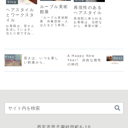
blog
ルーブル美術
再現性のある
ヘアスタイル
館展
ヘアスタイル
とワークスタ
「ルーブル美術館
美容院に来られる
イル
展 肖像芸術－人
お客様は、当然な
は人をどう表現し
お客様は、皆さん
がら、希望の髪形
てきたか」ルーブ
生活しています。
になるかを気にし
ル美術館展行って
当たり前ですね。
ておられます。そ
きました。今回は
その生活とヘアス
して、それと同じ
肖像芸術というこ
タイルは、切り離
ぐらいに、家でご
とで、ルーブル美
して考えることは
自分で髪型をちゃ
術館の肖像作品が
できません。なぜ
んとセットできる
歴史やジャンルな
なら、生活の方法
かということも考
どに分けられて展
やスケジュールに
A Happy New
えておられると思
若さは、いつも新し
示されていまし
よって、ヘアスタ
います。結婚式や
Year! 自由な個性
い刺激から。
た。説明によりま
イルの方向性が決
パーティ、成人
の時代
すと、「3000年
まる場合があるか
式、七五三など、
以上も前の古代
らです。ファッシ
イベントに参加す
メ...
ョンは、ライフス
る...
タイル。ヘアス
タ...
西宮市甲子園砂田町6-10