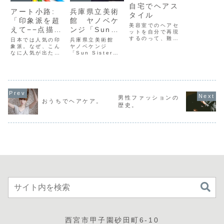
自宅でヘアス
アート小路:
兵庫県立美術
タイル
「印象派を超
館 ヤノベケ
美容室でのヘアセ
えて−−点描の
ンジ「Sun
ットを自分で再現
画家たち」展
Sister」
するのって、難し
日本では人気の印
兵庫県立美術館
いですよね。ブロ
象派。なぜ、こん
ヤノベケンジ
ーのテクニックだ
なに人気が出たの
「Sun Sister」
とか、ブラシの運
でしょうね。タッ
兵庫県立美術館を
び具合。そして、
チがやわらかいか
ぶらぶら。海辺に
スタイリング剤の
ら？確かにふんわ
立つヤノベケンジ
つけ方。美容師
りとした感じは、
氏「Sun
は、きめ細かな技
日本画を思わせま
Sister」。意見が
術をたくさん持っ
す。うん！？あ
分かれ東北では撤
ています。それを
男性ファッションの
れ？日本画が印象
去されてしまった
おうちでヘアケア。
家で自分で行なう
派に影響を与えた
「Sun Child」の
歴史。
のって、難しいで
んでしたっけ？そ
お姉さんみたいな
すよね。でも、が
して、今回は、点
感じ。アートのメ
ん...
描画です。点描画
ッセージって見る
といえば、やっぱ
人...
り...
西宮市甲子園砂田町6-10