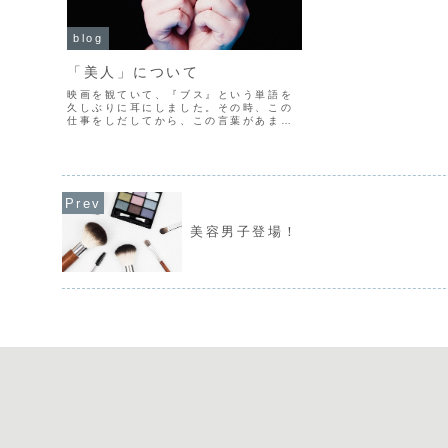
blog
「美人」について
映画を観ていて、『ブス』という単語を
久しぶりに耳にしました。その時、この
仕事をしだしてから、この言葉があまり
聴かれなくなっていたことに気付きまし
た。よく女性への形容に「きれいな人」
とか「美人」という表現を使います。そ
ういわれる人の共通点は何...
美容男子登場！