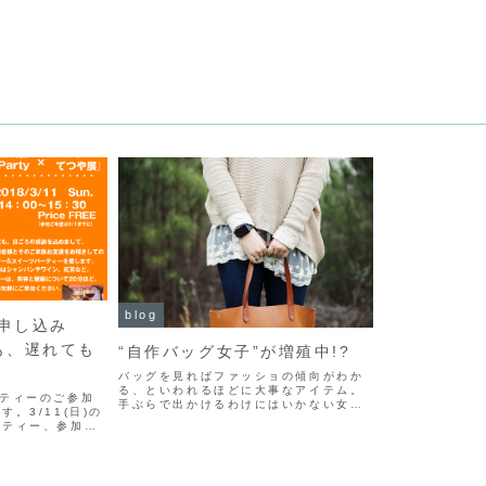
blog
申し込み
でも、遅れても
“自作バッグ女子”が増殖中!?
バッグを見ればファッショの傾向がわか
る、といわれるほどに大事なアイテム。
ーティーのご参加
手ぶらで出かけるわけにはいかない女性
。3/11(日)の
が、必ず持たなくてはならないバッグ
ーティー、参加申
は、いつもこまめに着替えられる服装と
にお願いいたしま
違って、固定アイテムになりがち。そう
ただけていない
なると、バッグがファッショ...
れても大丈夫です