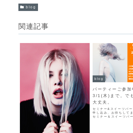
blog
関連記事
blog
パーティーご参加
3/1(木)まで。
大丈夫。
セミナー&スイーツパ
申し込み、お待ちしてます
セミナー＆スイーツパ
し込みは3/1(木)まで
す。まだ、お申込みい
方、ちょっとぐらい遅
ので、お気軽にご...