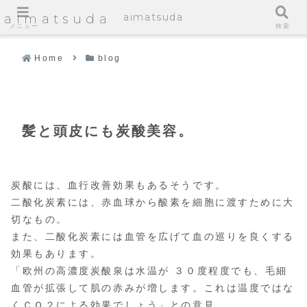
aimatsuda
aimatsuda
メニュー
検索
Home
blog
髪と頭皮にも炭酸美容。
炭酸には、血行改善効果もあるそうです。
二酸化炭素には、赤血球から酸素を細胞に渡すために大
切なもの。
また、二酸化炭素には血管を広げて血の巡りを良くする
効果もあります。
「欧州の高濃度炭酸泉は水温が ３０度程度でも、毛細
血管が拡張して肌の赤みが増します。これは温度ではな
くＣＯ２による効果でしょう」との意見。