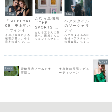
blog
blog
blog
たむら亘個展
「SHIBUYA1
ヘアスタイル
「THE
09」史上初ハ
のソーシャリ
SPORTS WE
ロウィンイベ
ティ
LOVED 」行
たむら亘さんの個
ントが延期に
今年は台風による
ヘアスタイルの社
ってきまし
展へ。田村さんの
被害が甚大。今も
会性ヘアスタイル
ジェントルマンは
た。
日本の近くで、2
の社会性。ちょっ
好きなデザインの
つの台風が渦巻い
と大げさなタイト
一つです。色使い
ています。様々な
ルです。でも、ヘ
が抜群！！幻のス
イベントももちろ
アスタイルという
ポーツ「シャンテ
ん中止や延期。
のは、それに道徳
ィニケタ」デザイ
「SHIBUYA109
的意味すら感じさ
ンの設定がセンス
」での初ハロウィ
せるほどに、重要
良すぎ。
ンイベントが延期
なものだと思って
になってしまいま
います。メイクで
炭酸美容ブームも美
美容師は英語でビュ
した。モデルさん
無茶をする人っ
容院に
ーティシャン
たちのスケジュー
て、少ないですよ
ルもあるでしょう
ね。でも、ヘアス
から、内容の...
タイルって、自分
で...