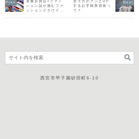
いと思っていまし
む人は、それらを
老舗百貨店×ファッ
す。鏡を見ると、
女子力がグンとUP
た。すると、いろ
どんどんと吸収し
まず見えるのは、
ション誌が挑むファ
するお手軽美容術っ
いろな方から問い
ていきます。この
前髪と顔のバラン
ッションクラウドフ
て？
合わせをいただく
吸収力こそ、アン
ス。どうしても、
ァンディングの …
ようになりまし
チエイジング力な
毎朝、悩まされて
た。...
のではないでしょ
しまいます。鏡の
うか...
前で前髪を触って
い...
西宮市甲子園砂田町6-10