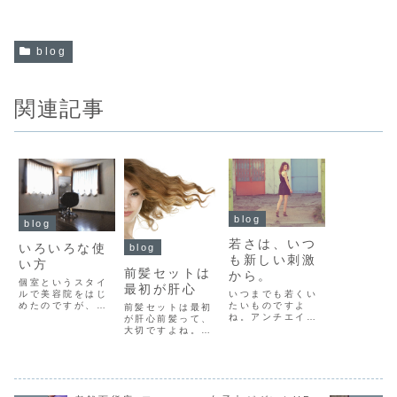
blog
関連記事
blog
blog
若さは、いつ
いろいろな使
blog
も新しい刺激
い方
前髪セットは
から。
個室というスタイ
最初が肝心
ルで美容院をはじ
いつまでも若くい
めたのですが、こ
たいものですよ
前髪セットは最初
の個室スタイル
ね。アンチエイジ
が肝心前髪って、
で、お客様とのお
ングという言葉も
大切ですよね。顔
話しに深みを出し
今では定着して、
を上から覆う飾り
て、カウンセリン
さまざまな手法が
カーテンのような
グを充実させて、
紹介されていま
もの。前髪の印象
お客様のファッシ
す。そして、アン
で、顔の表情はが
ョンを充実させた
チエイジングを望
らりと変わりま