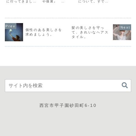
に行ってきまし
や個展』
について。すでに
た。アトリエ三月
2018/2/24(土)～
コンテナや兵庫県
さんでの池田はち
4/22(日)aimats
立美術館、ＢＢプ
個展「真夜中のま
uda galleryでの
ラザには行ってき
ぼろし」を観てき
展示が始まりまし
ました。メリケン
ました。今回の見
た。ギャラリーの
パークのコンテナ
どころは、段ボー
正面いっぱいに新
がやっぱり好きで
髪の美しさを守っ
ル作品です。池田
作が並んでいま
すね。そのアート
個性のある美しさを
て、きれいなヘアス
はちさんの絵と段
す。皆さま、ぜ
の世界観に放り込
求めましょう。
タイル。
ボールが合ってい
ひ、お越しになっ
まれる感覚で、い
て、素晴らしい仕
て、のぐちてつや
つも心臓にガツン
上がりでした。段
さんの作品を...
ガツンと響いてき
ボールの表面を
ます。このイベ
取...
ン...
西宮市甲子園砂田町6-10