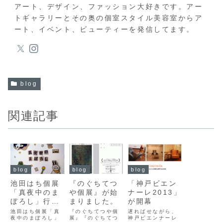
アート、デザイン、ファッション大好きです。アー
トギャラリーとその奥の個室スタイル美容室からア
ート、イベント、ビューティーを発信してます。
blog
関連記事
blog
blog
blog
池田はち個展
『のぐちてつ
「神戸ビエン
「真夜中のま
や個展』が始
ナーレ2013」
ぼろし」行っ
まりました。
が開幕
てきました。
池田はち個展「真
『のぐちてつや個
遅ればせながら、
夜中のまぼろし」
展』『のぐちてつ
神戸ビエンナーレ