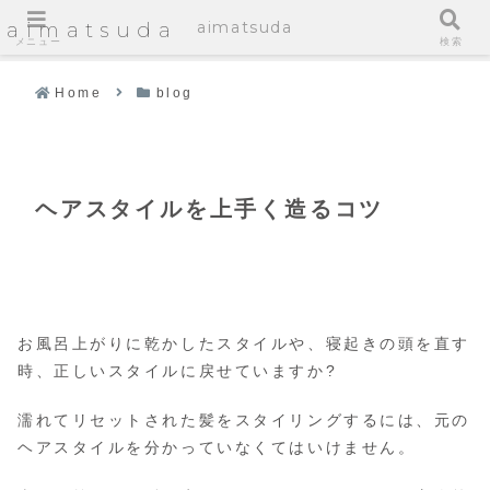
aimatsuda
aimatsuda
メニュー
検索
Home
blog
ヘアスタイルを上手く造るコツ
お風呂上がりに乾かしたスタイルや、寝起きの頭を直す
時、正しいスタイルに戻せていますか?
濡れてリセットされた髪をスタイリングするには、元の
ヘアスタイルを分かっていなくてはいけません。