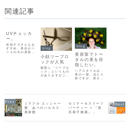
関連記事
blog
UVチェッカ
ー。
佐伯チズさんもお
blog
blog
すすめ。美白がベ
ースの今の美容！
美容室でトー
紫外線は大敵です
小顔ツーブロ
タルの美を目
ね。紫外線は、見
ックが人気
えないものだけに
指したい。
恐怖に震えながら
髪型に「ツーブロ
ヘアスタイルは、
外出しなければな
ック」というもの
美の一部。当たり
りません。今日
がありますがご存
前ですが、皆さん
は、紫外線・・・
知ですか？耳の周
はどんな風にして
強いのかなぁ、そ
りなどのサイド部
いますか？髪型を
れほどでもないの
分だけを短く刈り
トータルビューテ
かなぁ・・・そん
上げる髪型です。
ィーの一部として
なことを考えなが
すっきり仕上がる
扱う。皆さんは、
ら、過ごす夏。で
ツーブロック最近
ヘアスタイルを決
も...
人気が出ていま
ミラクル エッシャー
セミナー＆スイーツ
めるとき、どのよ
す。ツーブロッ
展 あべのハルカス
パーティー × 『茂
うに決めています
ク。今は男女共に
美術館
呂裕子個展』
か？憧れの女優さ
人気です。ツーブ
んみたいになりた
2019/3/10開催
ロックの良さって
い、というのも多
何でしょうか？ツ
い意見です。で
ーブ...
す...