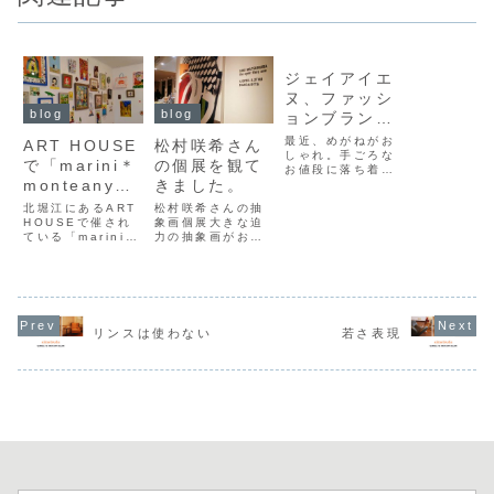
blog
ジェイアイエ
ヌ、ファッシ
blog
blog
ョンブランド
「relume」
最近、めがねがお
ART HOUSE
松村咲希さん
とコラボの限
しゃれ。手ごろな
で「marini＊
の個展を観て
お値段に落ち着い
定デザインメ
monteany
きました。
ためがねは、いく
ガネを発売
つ持っていてもよ
exhibition」
北堀江にあるART
松村咲希さんの抽
いファッションア
HOUSEで催され
象画個展大きな迫
イテムとなりまし
ている「marini＊
力の抽象画がお出
た。ということ
monteany
迎え。100号だっ
で、ジェイアイエ
exhibition」に行
たと思います。迫
ヌが新たにコラボ
ってきました。カ
力の白と黒に力強
レーションした限
ラフルだけどノス
い色がのってい
定デザインのメガ
タルジーを感じ
て、シックだけれ
ネを取り扱いま
る、なんとも心躍
ど、明るさを感じ
す。コラボレーシ
リンスは使わない
若さ表現
る作品でした。カ
ます。松村咲希さ
ョン相手は、
ワイイ
んが、思いがけず
JOUR...
POSTCARDがい
在廊されていて、
っぱいでした。グ
いろいろなお話を
ッズも豊富。東
うかがうことがで
京...
きました。様々
な...