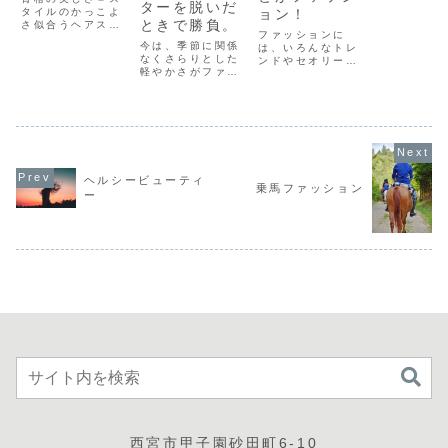
ターを脱いだ
タイルのかっこよ
ョン！
ときで勝負。
さ似合うヘアスタ
ファッションに
イルの決め手は何
今は、季節に関係
は、いろんなトレ
でしょうか？それ
なくさらりとした
ンドやセオリーが
は、決してヘアデ
軽やかさがファッ
あって、なんだか
ザインではありま
ションのポイント
難しいと考えてい
せん。似合わせ”を
だと思います。露
る人って多いと思
うたいにするサロ
出の今年の夏が終
うんですよね。で
ンは多いです
わっても、秋も引
も、この人ってお
が、”顔型”による
き続き露出加減が
しゃれ、と感じさ
似合わせだけで作
勝負どころ。季節
せる人っていうの
っても三次元では
が変わっても、エ
は自信を持ってそ
完成されません。
アコンでどこの室
のスタイルをして
ヘルシービューティ
似合わせとは、
乗馬ファッション
内も温度は安定し
いる人だと思うん
骨...
ー
ています。だか
です。なんだろ
ら、アウターを着
う・・・、立ち振
なければならない
る舞...
秋...
西宮市甲子園砂田町6-10