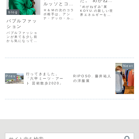
た。”めがねず
ルッソとコラ
み”展
"めがねずみ"展
ボ
Ｈ＆Ｍの次のコラ
KOYU.の新し
KOYU.の新しい世
blog
ボ相手は、アン
界エネルギーを感
い世界
ナ・デッロ・ルッ
じるパワフルな作
バブルファッ
ソになるそうで
品の数々ギャラリ
ション
す。もう、ファス
ーを埋め尽くした
トファッション
作品の数々。 鏡
バブルファッショ
が、ファッション
に描かれた作品。
ンが来てる少し前
主流の座に君臨で
そして、描いてい
から気になってい
すね。様々な有名
ただきました鏡の
るんですよね。
デザイナーやディ
作品。この大きな
『プロデューサー
レクターが、ファ
作品をあっという
巻き』セーターを
ストの組み込まれ
間に描き上げたパ
肩にかけて、袖を
ているような気が
ワーには驚かされ
胸元で軽く結ぶあ
します。もちろ
ま...
れですよ。バブル
ん、ファストはフ
の象徴『プロデュ
ァストと...
ーサー巻き』『プ
行ってきました。
RIPOSO. 藤井祐人
ロデューサー巻
「六甲ミーツ・アー
の洋服展
き』はバブル期を
ト 芸術散歩2020」
象徴しているファ
ッションスタイル
です...