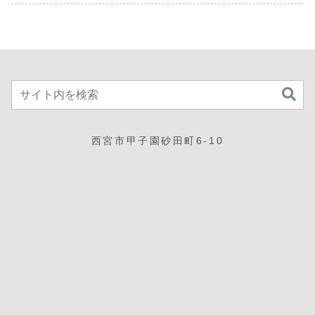
こう大変。そんな
マラインを維持
策広...
季節です。ドラ
し、セットするに
イ...
はどうすれば良い
の...
西宮市甲子園砂田町6-10