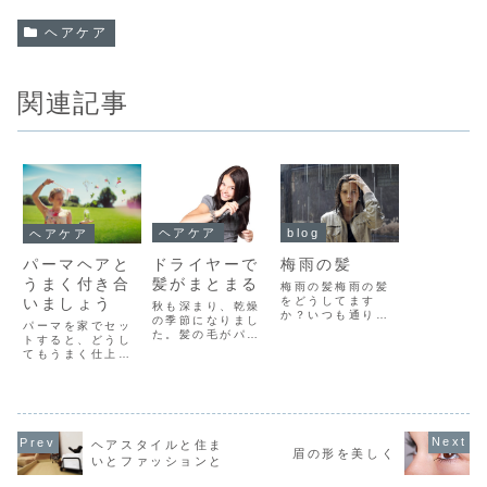
ヘアケア
関連記事
ヘアケア
blog
ヘアケア
ドライヤーで
梅雨の髪
パーマヘアと
髪がまとまる
うまく付き合
梅雨の髪梅雨の髪
をどうしてます
いましょう
秋も深まり、乾燥
か？いつも通りじ
の季節になりまし
パーマを家でセッ
ゃどうにもならな
た。髪の毛がパサ
トすると、どうし
い厄介な季節が始
パサで枝毛が目立
てもうまく仕上が
まります。でも、
ってきます。つら
らないってこと多
ここであきらめて
いですよね。きれ
いですよね。しっ
はその先の湿度と
いにセットしたい
かりとあてきった
強い太陽光を乗り
のに、どうもうま
パーマなら良いの
切れないし、夏を
くいかない。髪は
ですが、緩やかな
諦めなければなら
はねるし、クセ毛
ものはブローによ
なくなります。こ
ヘアスタイルと住ま
は目立つし、寝癖
眉の形を美しく
って形が変わって
こで、夏のスタイ
いとファッションと
がなおらない。髪
しまいます。きれ
ルをご紹介しま
のセットは、けっ
いで緩やかなパー
す。タイプ別の対