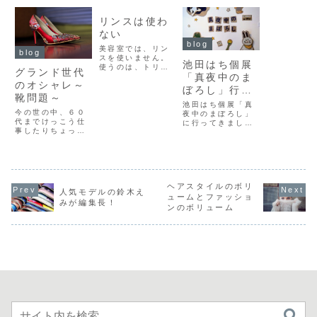
blog
リンスは使わ
ない
blog
美容室では、リン
blog
スを使いません。
池田はち個展
使うのは、トリー
グランド世代
「真夜中のま
トメントです。ト
のオシャレ～
リートメントがお
ぼろし」行っ
すすめなんです。
靴問題～
てきました。
ヘアケア剤の違い
池田はち個展「真
今の世の中、６０
を知っています
夜中のまぼろし」
代までけっこう仕
か？きれいな髪を
に行ってきまし
事したりちょっと
保つためにヘアケ
た。アトリエ三月
した趣味もしてき
ア剤は大切。皆さ
さんでの池田はち
たけど、70代から
んは、おうちでど
個展「真夜中のま
の自分は今まで以
んなケア剤を使っ
ぼろし」を観てき
上に時間ができる
ていますか？リン
ました。今回の見
のに、体力に自信
ス、トリートメン
どころは、段ボー
がなくなったり、
ヘアスタイルのボリ
ト...
ル作品です。池田
人気モデルの鈴木え
どこかが痛かった
はちさんの絵と段
ュームとファッショ
みが編集長！
りでいろんな選択
ボールが合ってい
ンのボリューム
肢が減っていく世
て、素晴らしい仕
代。だからと言っ
上がりでした。段
て、ただおじいち
ボールの表面を
ゃんおばあちゃ...
取...