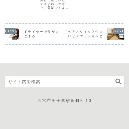
美しい髪でいたい
す。髪を美しく保
つかせます。髪の
ですよね。やは
つケアの方法流さ
乾燥をケアして、
り、美髪ですよ。
ないトリートメン
うまく付き合いま
美髪！それには、
トを使うまずは、
しょう。１.水分と
日々のケアが大切
やっぱり、この方
油分の補給が基
です。日々のケア
法が間違いないで
本。ごわつく髪の
が美しい髪を守る
すね。そして、お
毛を整えるには、
髪を美しく保つそ
すすめは流さない
やっぱり、しっと
の方法。髪への思
ドライヤーで髪がま
ヘアスタイルと住ま
トリートメント。
りさせる要素を加
いやりが大切で
とまる
いとファッションと
これは、効果が高
えることが大切。
す。流さないトリ
いです。トリート
おすすめは、ト
ートメントを使う
メ...
リ...
まずは、やっぱ
り、トリートメン
トこの方法は、間
違いな...
西宮市甲子園砂田町6-10