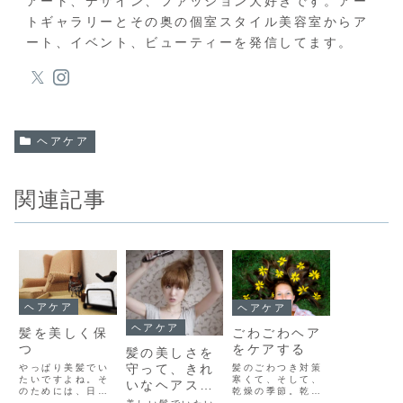
アート、デザイン、ファッション大好きです。アー
トギャラリーとその奥の個室スタイル美容室からア
ート、イベント、ビューティーを発信してます。
ヘアケア
関連記事
ヘアケア
ヘアケア
ヘアケア
髪を美しく保
ごわごわヘア
つ
をケアする
髪の美しさを
守って、きれ
やっぱり美髪でい
髪のごわつき対策
たいですよね。そ
寒くて、そして、
いなヘアスタ
のためには、日々
乾燥の季節。乾燥
イル。
のケアが大切で
は、髪の毛をごわ