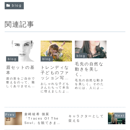
blog
関連記事
blog
blog
blog
毛先の自然な
眉セットの基
トレンディな
動きを美し
本
子どものファ
く。
ッション写真
眉の形をご自分で
毛先の自然な動き
整えるのって、難
をシェアしよ
おしゃれな子ども
を美しく。そのた
しくありません
う
さんたちって本当
めには、人によっ
か？美容院では、
に増えましたよ
て違う髪のクセや
眉を整えるサービ
ね。もちろん、そ
量などを根元から
スもありますが、
れは親御さんがお
毛先まで調整して
髪の毛と同じで、
しゃれだからです
いくことが必要。
しばらくすると崩
ね。そして、子ど
そして、フェイス
れてきます。それ
もファッションを
ラインとの関係性
も、短いだけに、
倉崎稜希 個展
共有するというの
もとても大切で
キャラクターとして
ヘアスタイル以上
も今の時代の傾
す。毛先の自然な
「Traces Of The
に乱れるのは早い
捉える
向。そこで、登場
動きを美しく。
Soul」 を観てきまし
ですよね。だか
するのはやはり、
#hairstyle
た。
ら、結局は自分で
ネットですね。“イ
#fashion #ヘア