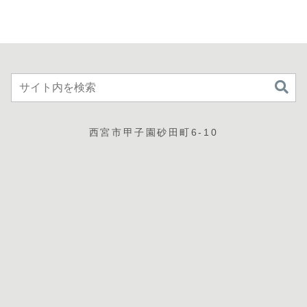
手入をしなければ
ケてる”ファッショ
スタ...
なり...
ンに身を包んだ
子...
西宮市甲子園砂田町6-10